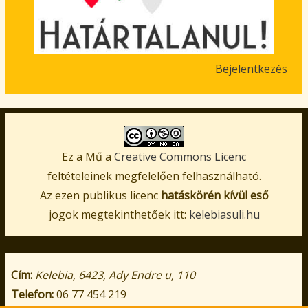
Bejelentkezés
User
account
menu
Ez a Mű a
Creative Commons Licenc
feltételeinek megfelelően felhasználható.
Az ezen publikus licenc
hatáskörén kívül eső
jogok megtekinthetőek itt:
kelebiasuli.hu
Cím:
Kelebia, 6423, Ady Endre u, 110
Telefon:
06 77 454 219