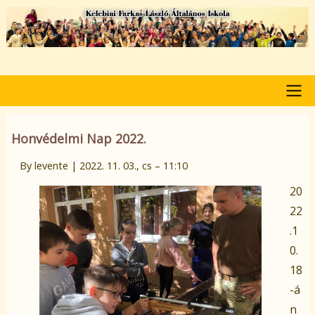
Ugrás
a
tartalomra
Pályázat
Honvédelmi Nap 2022.
By
levente
|
2022. 11. 03., cs – 11:10
20
22
.1
0.
18
-á
n