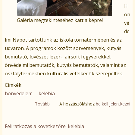
H
on
Galéria megtekintéséhez katt a képre!
vé
de
lmi Napot tartottunk az iskola tornatermében és az
udvaron. A programok között sorversenyek, kutyás
bemutató, lövészet lézer-, airsoft fegyverekkel,
önvédelmi bemutatók, kutyás bemutatók, valamint az
osztálytermekben kulturális vetélkedők szerepeltek.
Címkék
honvédelem
kelebia
Tovább
(Honvédelmi
A hozzászóláshoz
be kell jelentkezni
Nap
2022.)
Feliratkozás a következőre: kelebia