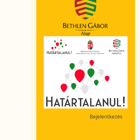
Bejelentkezés
User
account