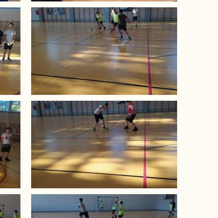
Image
Image
Image