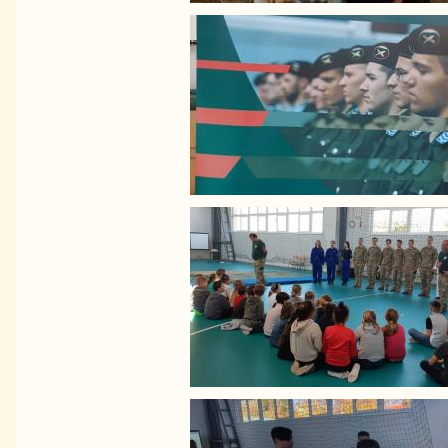
Image
Image
Image