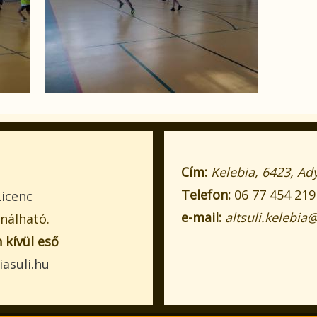
Cím:
Kelebia, 6423, Ad
Telefon:
06 77 454 219
icenc
e-mail:
altsuli.kelebi
ználható.
 kívül eső
iasuli.hu