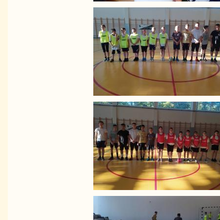
Image
Image
Image