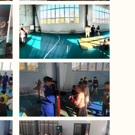
Image
Image
Image