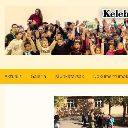
Ugrás
a
tartalomra
Aktuális
Galéria
Munkatársak
Dokumentumo
Pályázat
Image