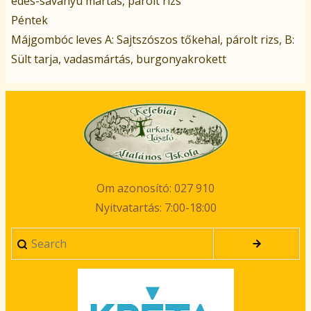
édes-savanyú mártás, párolt rizs
Péntek
Májgombóc leves A: Sajtszószos tőkehal, párolt rizs, B:
Sült tarja, vadasmártás, burgonyakrokett
Om azonosító: 027 910
Nyitvatartás: 7:00-18:00
Search