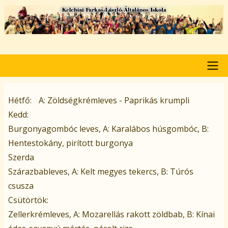
Ugrás
a
tartalomra
Pályázat
Hétfő
A: Zöldségkrémleves - Paprikás krumpli
Kedd
Burgonyagombóc leves, A: Karalábos húsgombóc, B:
Hentestokány, pirított burgonya
Szerda
Szárazbableves, A: Kelt megyes tekercs, B: Túrós
csusza
Csütörtök
Zellerkrémleves, A: Mozarellás rakott zöldbab, B: Kínai