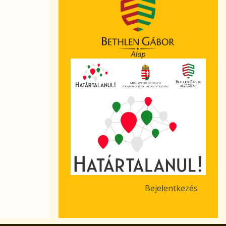
Bejelentkezés
User
account