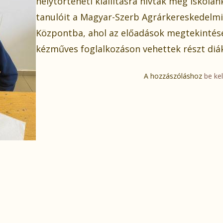
helytörténeti kiállításra hívták meg iskolán
tanulóit a Magyar-Szerb Agrárkereskedelmi
Központba, ahol az előadások megtekintés
kézműves foglalkozáson vehettek részt diák
A hozzászóláshoz
be kel