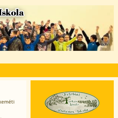
keméti