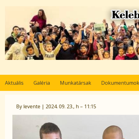
Ugrás
a
tartalomra
Aktuális
Galéria
Munkatársak
Dokumentumo
Pályázat
By
levente
|
2024. 09. 23., h – 11:15